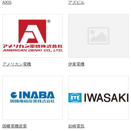
AXIS
アズビル
アメリカン電機
伊東電機
因幡電機産業
岩崎電気