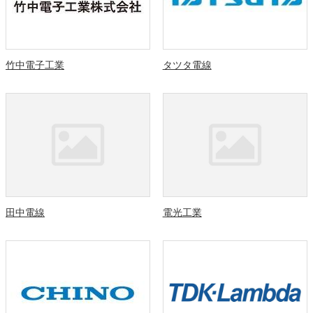
竹中電子工業
タツタ電線
田中電線
電光工業