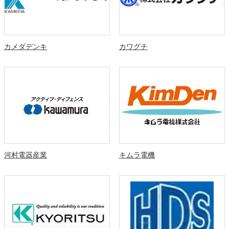
カメダデンキ
カワグチ
河村電器産業
キムラ電機