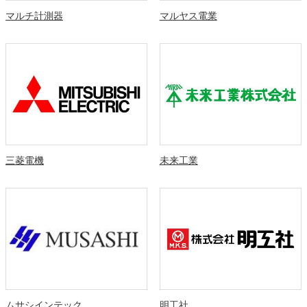
マルチ計測器
マルヤス電業
三菱電機
未来工業
ムサシインテック
明工社