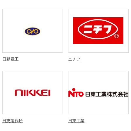
日動電工
ニチフ
日恵製作所
日東工業