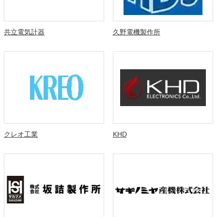
共立電気計器
久野電機製作所
クレオ工業
KHD