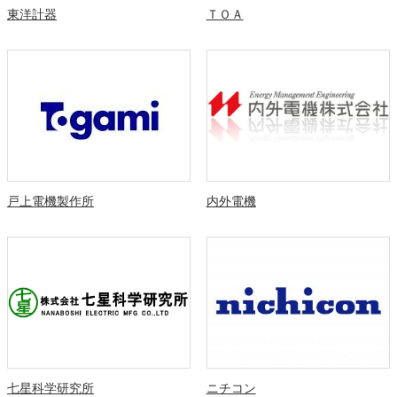
東洋計器
ＴＯＡ
戸上電機製作所
内外電機
七星科学研究所
ニチコン