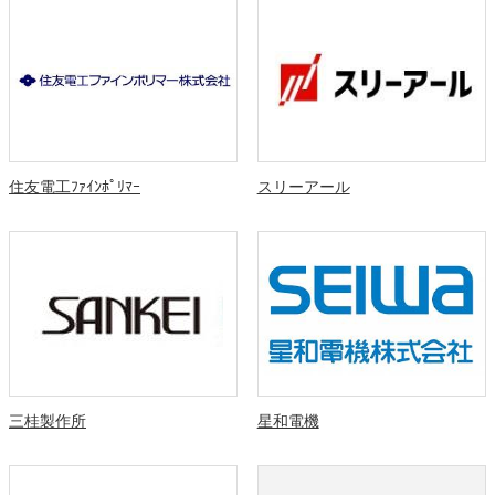
住友電工ﾌｧｲﾝﾎﾟﾘﾏｰ
スリーアール
三桂製作所
星和電機