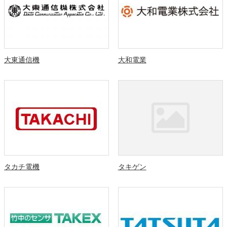
大東通信機
大和電業
タカチ電機
タキゲン