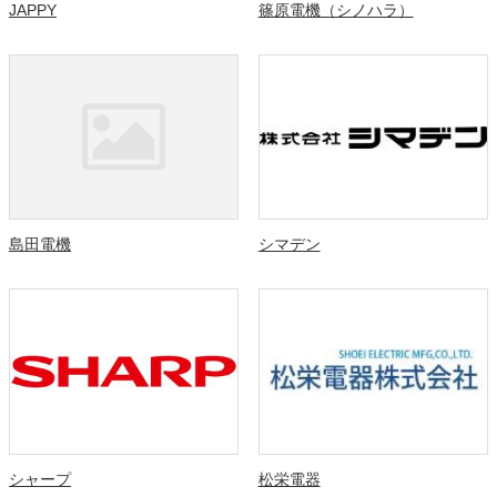
JAPPY
篠原電機（シノハラ）
島田電機
シマデン
シャープ
松栄電器